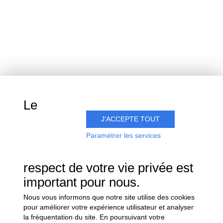
15 rue du vignoble
Villers-sous-Châtillon
51700 COEUR-DE-LA-VALLÉE
Suivez-nous
Le
J'ACCEPTE TOUT
Paramétrer les services
respect de votre vie privée est
important pour nous.
Nous vous informons que notre site utilise des cookies
pour améliorer votre expérience utilisateur et analyser
L'abus d'alcool est dangereux pour la santé. A consommer avec
la fréquentation du site. En poursuivant votre