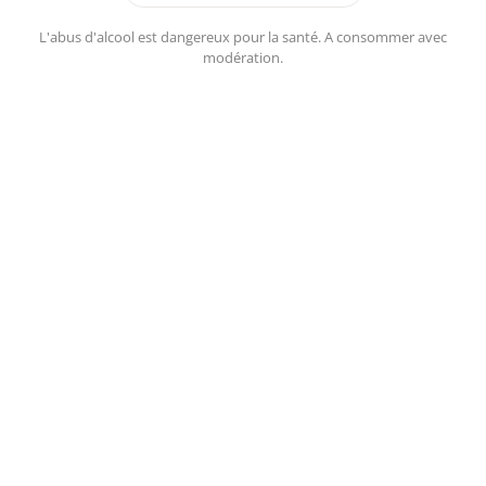
L'abus d'alcool est dangereux pour la santé. A consommer avec
modération.
LEAFLET
|
©
OPENSTREETMAP
/ODBL - TILES COURTESY OF
HUMANITARIAN
OPENSTREETMAP TEAM
Domaine Bourbon
Jean Luc Bourbon
Le Bourg
69620 Theizé-en-Beaujolais
Tél : 06 08 82 87 41