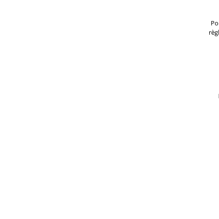
Po
règ